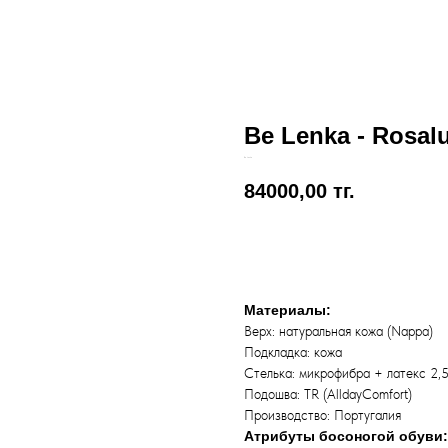
Be Lenka - Rosalu
Be Lenka
84000,00
тг.
Добавить в корзину
Материалы:
Верх: натуральная кожа (Nappa)
Подкладка: кожа
Стелька: микрофибра + латекс 2,
Подошва: TR (AlldayComfort)
Производство: Португалия
Атрибуты босоногой обуви: