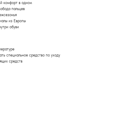
й комфорт в одном
вобода пальцев
ежсезонья
иалы из Европы
нутри обуви
пературе
ать специальное средство по уходу
ящих средств