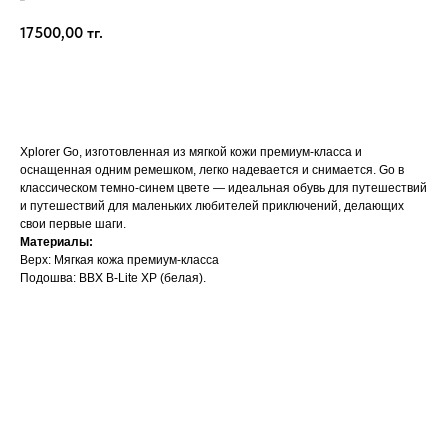
Bobux
17500,00
тг.
Добавить в корзину
Xplorer Go, изготовленная из мягкой кожи премиум-класса и
оснащенная одним ремешком, легко надевается и снимается. Go в
классическом темно-синем цвете — идеальная обувь для путешествий
и путешествий для маленьких любителей приключений, делающих
свои первые шаги.
Материалы:
Верх: Мягкая кожа премиум-класса
Подошва: BBX B-Lite XP (белая).