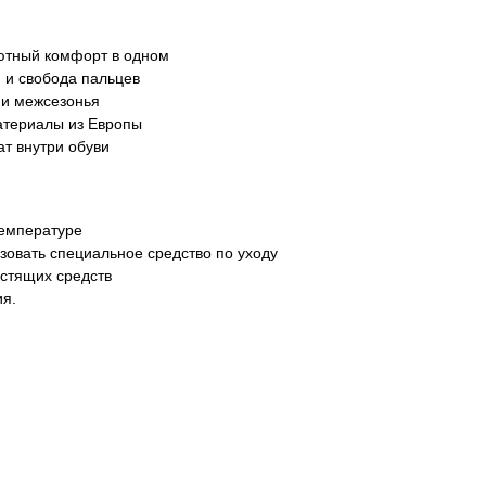
ютный комфорт в одном
 и свобода пальцев
 и межсезонья
атериалы из Европы
т внутри обуви
температуре
зовать специальное средство по уходу
истящих средств
ия.