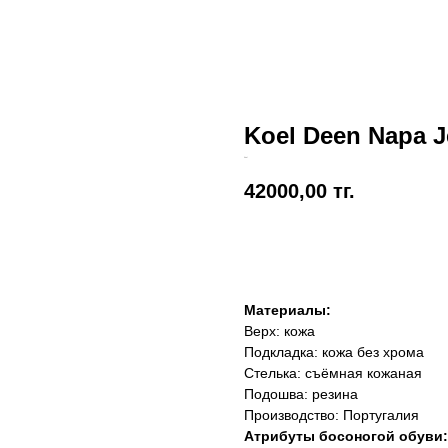
Koel Deen Napa 
Koel
42000,00
тг.
Добавить в корзину
Материалы:
Верх: кожа
Подкладка: кожа без хрома
Стелька: съёмная кожаная
Подошва: резина
Производство: Португалия
Атрибуты босоногой обуви: