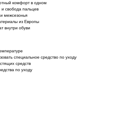
ютный комфорт в одном
 и свобода пальцев
 и межсезонья
атериалы из Европы
т внутри обуви
температуре
зовать специальное средство по уходу
истящих средств
редства по уходу