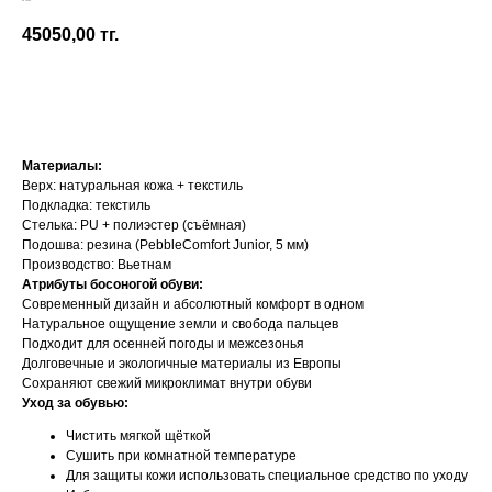
Be Lenka
45050,00
тг.
Добавить в корзину
Материалы:
Верх: натуральная кожа + текстиль
Подкладка: текстиль
Стелька: PU + полиэстер (съёмная)
Подошва: резина (PebbleComfort Junior, 5 мм)
Производство: Вьетнам
Атрибуты босоногой обуви:
Современный дизайн и абсолютный комфорт в одном
Натуральное ощущение земли и свобода пальцев
Подходит для осенней погоды и межсезонья
Долговечные и экологичные материалы из Европы
Сохраняют свежий микроклимат внутри обуви
Уход за обувью:
Чистить мягкой щёткой
Сушить при комнатной температуре
Для защиты кожи использовать специальное средство по уходу