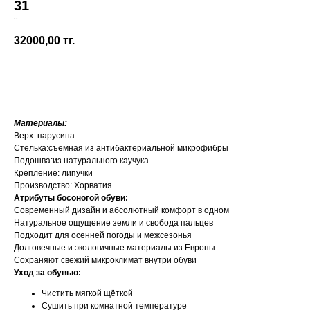
31
Froddo
32000,00
тг.
Добавить в корзину
Материалы:
Верх: парусина
Стелька:съемная из антибактериальной микрофибры
Подошва:из натурального каучука
Крепление: липучки
Производство: Хорватия.
Атрибуты босоногой обуви:
Современный дизайн и абсолютный комфорт в одном
Натуральное ощущение земли и свобода пальцев
Подходит для осенней погоды и межсезонья
Долговечные и экологичные материалы из Европы
Сохраняют свежий микроклимат внутри обуви
Уход за обувью:
Чистить мягкой щёткой
Сушить при комнатной температуре