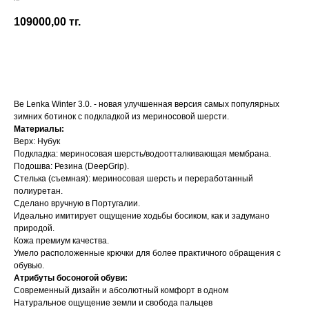
Be Lenka
109000,00
тг.
Добавить в корзину
Be Lenka Winter 3.0. - новая улучшенная версия самых популярных
зимних ботинок с подкладкой из мериносовой шерсти.
Материалы:
Верх: Нубук
Подкладка: мериносовая шерсть/водоотталкивающая мембрана.
Подошва: Резина (DeepGrip).
Стелька (съемная): мериносовая шерсть и переработанный
полиуретан.
Сделано вручную в Португалии.
Идеально имитирует ощущение ходьбы босиком, как и задумано
природой.
Кожа премиум качества.
Умело расположенные крючки для более практичного обращения с
обувью.
Атрибуты босоногой обуви:
Современный дизайн и абсолютный комфорт в одном
Натуральное ощущение земли и свобода пальцев