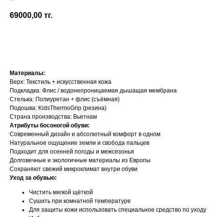
Be Lenka
69000,00
тг.
Добавить в корзину
Материалы:
Верх: Текстиль + искусственная кожа
Подкладка: Флис / водонепроницаемая дышащая мембрана
Стелька: Полиуретан + флис (съёмная)
Подошва: KidsThermoGrip (резина)
Страна производства: Вьетнам
Атрибуты босоногой обуви:
Современный дизайн и абсолютный комфорт в одном
Натуральное ощущение земли и свобода пальцев
Подходит для осенней погоды и межсезонья
Долговечные и экологичные материалы из Европы
Сохраняют свежий микроклимат внутри обуви
Уход за обувью:
Чистить мягкой щёткой
Сушить при комнатной температуре
Для защиты кожи использовать специальное средство по уходу