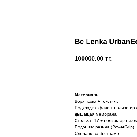
Be Lenka UrbanEd
Be Lenka
100000,00
тг.
Добавить в корзину
Материалы:
Верх: кожа + текстиль.
Подкладка: флис + полиэстер /
дышащая мембрана.
Стелька: ПУ + полиэстер (съе
Подошва: резина (PowerGrip).
Сделано во Вьетнаме.