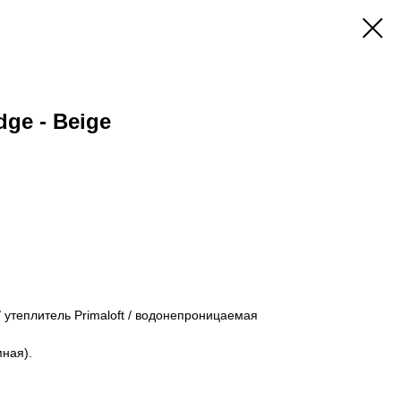
ge - Beige
 утеплитель Primaloft / водонепроницаемая
мная).