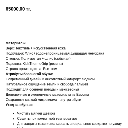
Be Lenka
65000,00
тг.
Добавить в корзину
Материалы:
Верх: Текстиль + искусственная кожа
Подкладка: Флис / водонепроницаемая дышащая мембрана
Стелька: Полиуретан + флис (съёмная)
Подошва: KidsThermoGrip (резина)
Страна производства: Вьетнам
Атрибуты босоногой обуви:
Современный дизайн и абсолютный комфорт в одном
Натуральное ощущение земли и свобода пальцев
Подходит для осенней погоды и межсезонья
Долговечные и экологичные материалы из Европы
Сохраняют свежий микроклимат внутри обуви
Уход за обувью:
Чистить мягкой щёткой
Сушить при комнатной температуре
Для защиты кожи использовать специальное средство по уходу