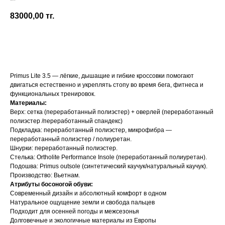
Vivobarefoot
83000,00
тг.
Добавить в корзину
Primus Lite 3.5 — лёгкие, дышащие и гибкие кроссовки помогают
двигаться естественно и укреплять стопу во время бега, фитнеса и
функциональных тренировок.
Материалы:
Верх: сетка (переработанный полиэстер) + оверлей (переработанный
полиэстер /переработанный спандекс)
Подкладка: переработанный полиэстер, микрофибра —
переработанный полиэстер / полиуретан.
Шнурки: переработанный полиэстер.
Стелька: Ortholite Performance Insole (переработанный полиуретан).
Подошва: Primus outsole (синтетический каучук/натуральный каучук).
Производство: Вьетнам.
Атрибуты босоногой обуви:
Современный дизайн и абсолютный комфорт в одном
Натуральное ощущение земли и свобода пальцев
Подходит для осенней погоды и межсезонья
Долговечные и экологичные материалы из Европы