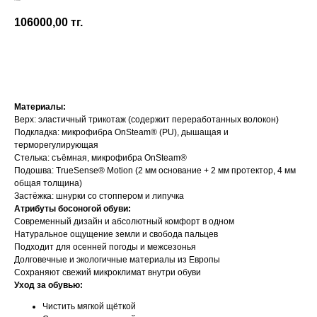
Groundies
106000,00
тг.
Добавить в корзину
Материалы:
Верх: эластичный трикотаж (содержит переработанных волокон)
Подкладка: микрофибра OnSteam® (PU), дышащая и
терморегулирующая
Стелька: съёмная, микрофибра OnSteam®
Подошва: TrueSense® Motion (2 мм основание + 2 мм протектор, 4 мм
общая толщина)
Застёжка: шнурки со стоппером и липучка
Атрибуты босоногой обуви:
Современный дизайн и абсолютный комфорт в одном
Натуральное ощущение земли и свобода пальцев
Подходит для осенней погоды и межсезонья
Долговечные и экологичные материалы из Европы
Сохраняют свежий микроклимат внутри обуви
Уход за обувью:
Чистить мягкой щёткой