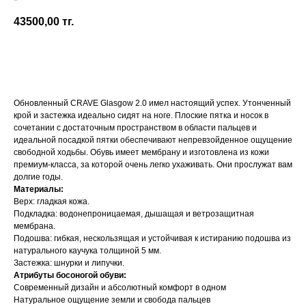
Crave
43500,00
тг.
Добавить в корзину
Обновленный CRAVE Glasgow 2.0 имел настоящий успех. Утонченный
крой и застежка идеально сидят на ноге. Плоские пятка и носок в
сочетании с достаточным пространством в области пальцев и
идеальной посадкой пятки обеспечивают непревзойденное ощущение
свободной ходьбы. Обувь имеет мембрану и изготовлена ​​из кожи
премиум-класса, за которой очень легко ухаживать. Они прослужат вам
долгие годы.
Материалы:
Верх: гладкая кожа.
Подкладка: водонепроницаемая, дышащая и ветрозащитная
мембрана.
Подошва: гибкая, нескользящая и устойчивая к истиранию подошва из
натурального каучука толщиной 5 мм.
Застежка: шнурки и липучки.
Атрибуты босоногой обуви:
Современный дизайн и абсолютный комфорт в одном
Натуральное ощущение земли и свобода пальцев