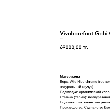
Vivobarefoot Gobi 
Vivobarefoot
69000,00
тг.
Добавить в корзину
Материалы
Верх: Wild Hide chrome free ко
натуральный каучук)
Подкладка: органический хлоп
Стелька (термо): полиуретано
Подошва: синтетическая резина
Производство: Сделано во Вь