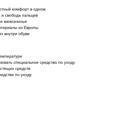
ютный комфорт в одном
 и свобода пальцев
 и межсезонья
атериалы из Европы
т внутри обуви
температуре
зовать специальное средство по уходу
истящих средств
редства по уходу