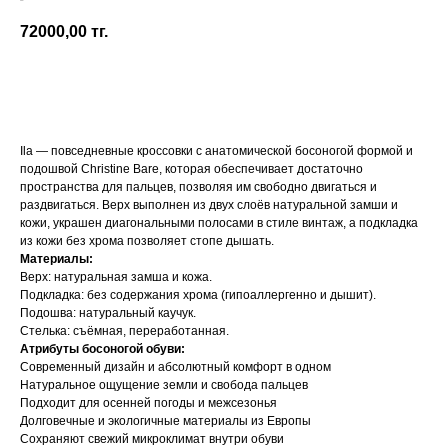
Koel
72000,00
тг.
Добавить в корзину
Ila — повседневные кроссовки с анатомической босоногой формой и
подошвой Christine Bare, которая обеспечивает достаточно
пространства для пальцев, позволяя им свободно двигаться и
раздвигаться. Верх выполнен из двух слоёв натуральной замши и
кожи, украшен диагональными полосами в стиле винтаж, а подкладка
из кожи без хрома позволяет стопе дышать.
Материалы:
Верх: натуральная замша и кожа.
Подкладка: без содержания хрома (гипоаллергенно и дышит).
Подошва: натуральный каучук.
Стелька: съёмная, переработанная.
Атрибуты босоногой обуви:
Современный дизайн и абсолютный комфорт в одном
Натуральное ощущение земли и свобода пальцев
Подходит для осенней погоды и межсезонья
Долговечные и экологичные материалы из Европы
Сохраняют свежий микроклимат внутри обуви