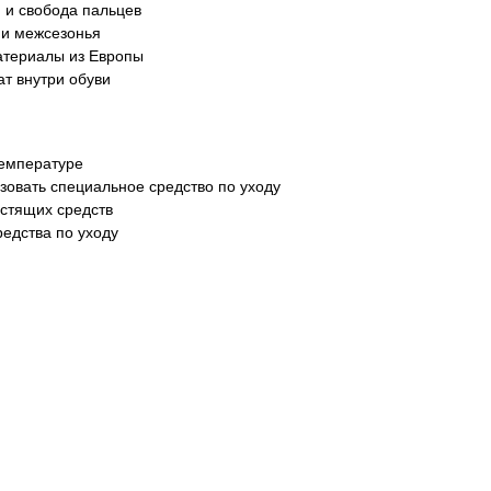
 и свобода пальцев
 и межсезонья
атериалы из Европы
т внутри обуви
температуре
зовать специальное средство по уходу
истящих средств
редства по уходу