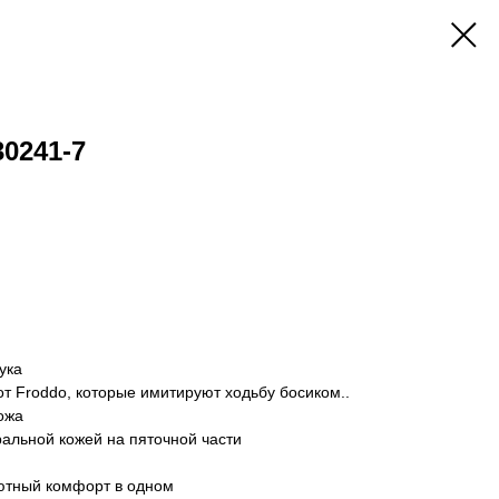
30241-7
ука
от Froddo, которые имитируют ходьбу босиком..
ожа
ральной кожей на пяточной части
ютный комфорт в одном