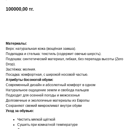
Koel
100000,00
тг.
Добавить в корзину
Материалы:
Верх: натуральная кожа (вощёная замша).
Подкладка и стелька: текстиль (содержит овечью шерсть).
Подошва: синтетический материал, гибкая, без перепада высоты (Zero
Drop).
Застёжка: молния.
Посадка: комфортная, с широкой носовой частью.
Атрибуты босоногой обуви:
Современный дизайн и абсолютный комфорт в одном
Натуральное ощущение земли и свобода пальцев
Подходит для осенней погоды и межсезонья
Долговечные и экологичные материалы из Европы
Сохраняют свежий микроклимат внутри обуви
Уход за обувью:
Чистить мягкой щёткой
Сушить при комнатной температуре