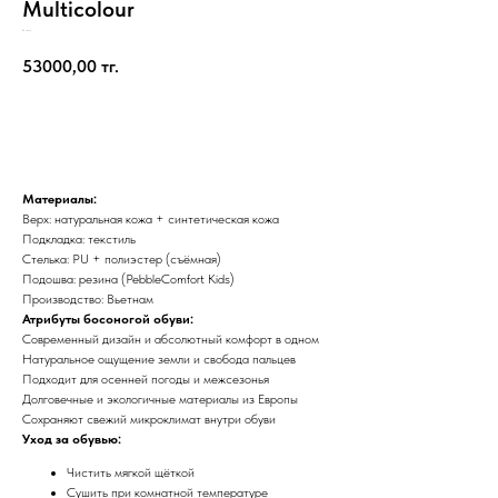
Multicolour
Be Lenka
53000,00
тг.
Добавить в корзину
Материалы:
Верх: натуральная кожа + синтетическая кожа
Подкладка: текстиль
Стелька: PU + полиэстер (съёмная)
Подошва: резина (PebbleComfort Kids)
Производство: Вьетнам
Атрибуты босоногой обуви:
Современный дизайн и абсолютный комфорт в одном
Натуральное ощущение земли и свобода пальцев
Подходит для осенней погоды и межсезонья
Долговечные и экологичные материалы из Европы
Сохраняют свежий микроклимат внутри обуви
Уход за обувью:
Чистить мягкой щёткой
Сушить при комнатной температуре