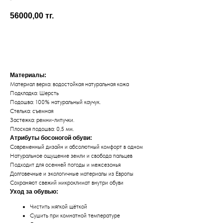
Koel
56000,00
тг.
Добавить в корзину
Материалы:
Материал верха: водостойкая натуральная кожа
Подкладка: Шерсть
Подошва: 100% натуральный каучук.
Стелька: съемная
Застежка: ремни-липучки.
Плоская подошва: 0,5 мм.
Атрибуты босоногой обуви:
Современный дизайн и абсолютный комфорт в одном
Натуральное ощущение земли и свобода пальцев
Подходит для осенней погоды и межсезонья
Долговечные и экологичные материалы из Европы
Сохраняют свежий микроклимат внутри обуви
Уход за обувью:
Чистить мягкой щёткой
Сушить при комнатной температуре