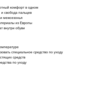
ютный комфорт в одном
 и свобода пальцев
 и межсезонья
атериалы из Европы
т внутри обуви
температуре
зовать специальное средство по уходу
истящих средств
редства по уходу