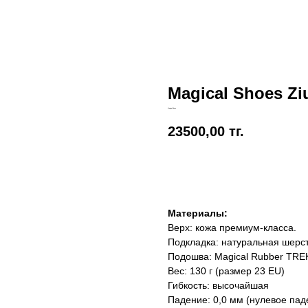
Magical Shoes Ziu
Magical Shoes
23500,00
тг.
Добавить в корзину
Материалы:
Верх: кожа премиум-класса.
Подкладка: натуральная шерст
Подошва: Magical Rubber TREK
Вес: 130 г (размер 23 EU)
Гибкость: высочайшая
Падение: 0,0 мм (нулевое пад