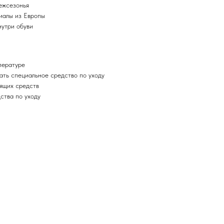
ежсезонья
иалы из Европы
нутри обуви
пературе
ать специальное средство по уходу
ящих средств
ства по уходу