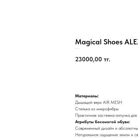
Magical Shoes A
Magical Shoes
23000,00
тг.
Добавить в корзину
Материалы:
Дышащий верх AIR MESH
Стелька из микрофибры
Практичная застежка-липучка для 
Атрибуты босоногой обуви:
Современный дизайн и абсолютны
Натуральное ощущение земли и с