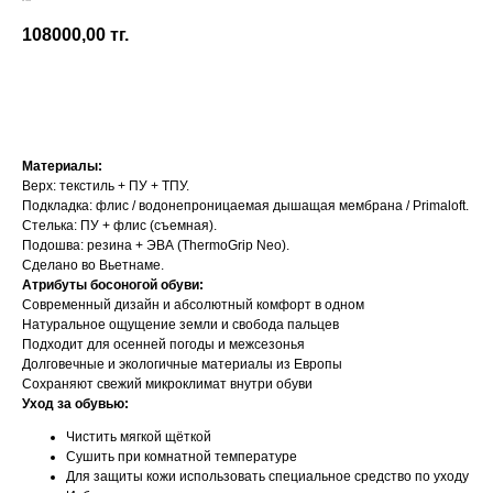
Be Lenka
108000,00
тг.
Добавить в корзину
Материалы:
Верх: текстиль + ПУ + ТПУ.
Подкладка: флис / водонепроницаемая дышащая мембрана / Primaloft.
Стелька: ПУ + флис (съемная).
Подошва: резина + ЭВА (ThermoGrip Neo).
Сделано во Вьетнаме.
Атрибуты босоногой обуви:
Современный дизайн и абсолютный комфорт в одном
Натуральное ощущение земли и свобода пальцев
Подходит для осенней погоды и межсезонья
Долговечные и экологичные материалы из Европы
Сохраняют свежий микроклимат внутри обуви
Уход за обувью:
Чистить мягкой щёткой
Сушить при комнатной температуре
Для защиты кожи использовать специальное средство по уходу